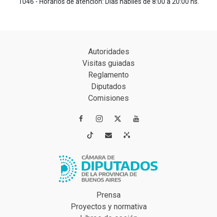
1046 - Horarios de atención: Días hábiles de 8:00 a 20:00 hs.
Autoridades
Visitas guiadas
Reglamento
Diputados
Comisiones




Prensa
Proyectos y normativa