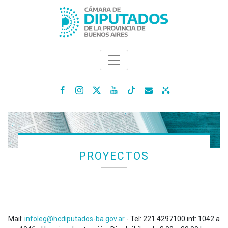




PROYECTOS
Mail:
infoleg@hcdiputados-ba.gov.ar
- Tel: 221 4297100 int: 1042 a