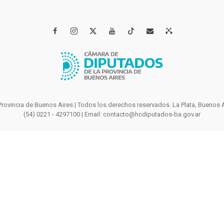




incia de Buenos Aires | Todos los derechos reservados. La Plata, Buenos Aires
(54) 0221 - 4297100 | Email: contacto@hcdiputados-ba.gov.ar