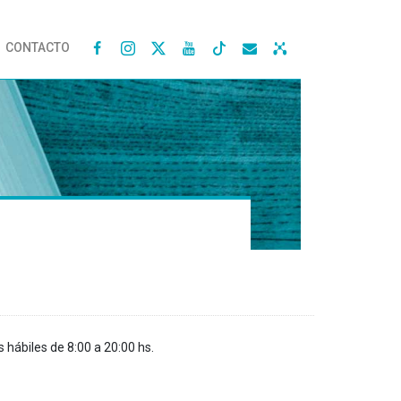
CONTACTO




s hábiles de 8:00 a 20:00 hs.