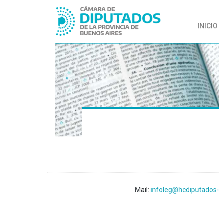
INICIO
Mail:
infoleg@hcdiputados-