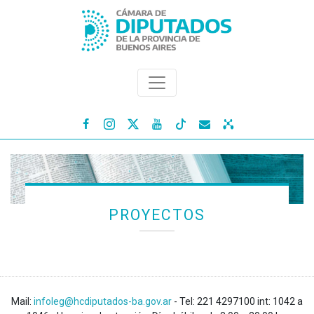




PROYECTOS
Mail:
infoleg@hcdiputados-ba.gov.ar
- Tel: 221 4297100 int: 1042 a