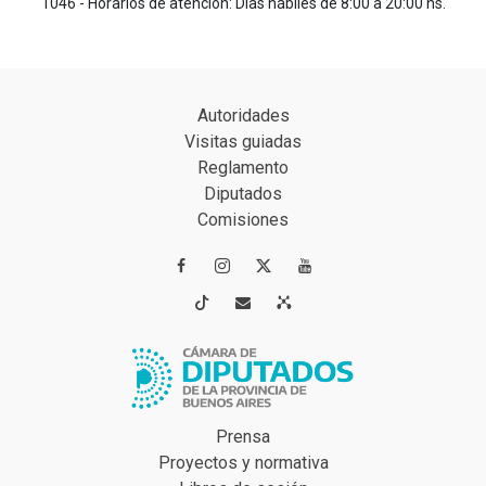
1046 - Horarios de atención: Días hábiles de 8:00 a 20:00 hs.
Autoridades
Visitas guiadas
Reglamento
Diputados
Comisiones




Prensa
Proyectos y normativa