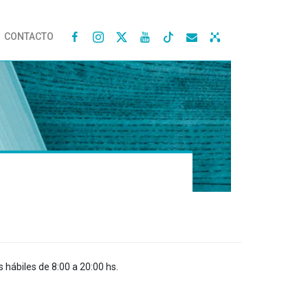
CONTACTO




s hábiles de 8:00 a 20:00 hs.