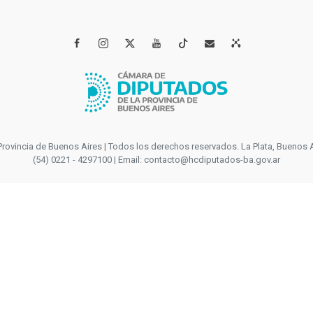




incia de Buenos Aires | Todos los derechos reservados. La Plata, Buenos Aires
(54) 0221 - 4297100 | Email: contacto@hcdiputados-ba.gov.ar