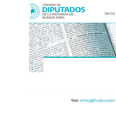
INICIO
Mail:
infoleg@hcdiputados-