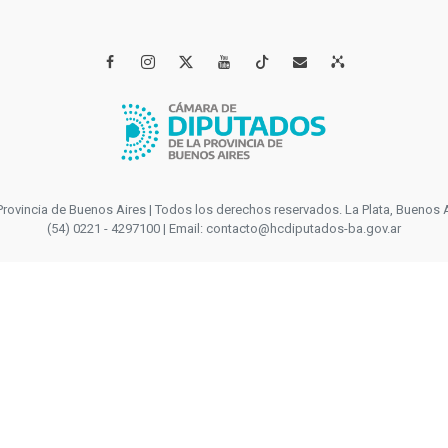




incia de Buenos Aires | Todos los derechos reservados. La Plata, Buenos Aires
(54) 0221 - 4297100 | Email: contacto@hcdiputados-ba.gov.ar