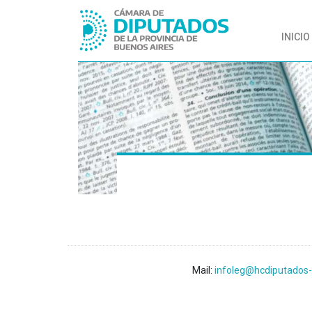
INICIO
Mail:
infoleg@hcdiputados-