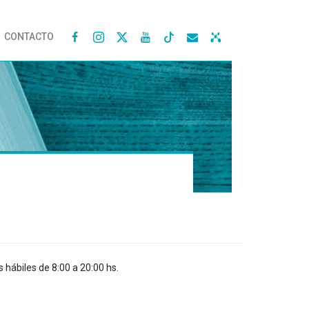
CONTACTO




s hábiles de 8:00 a 20:00 hs.