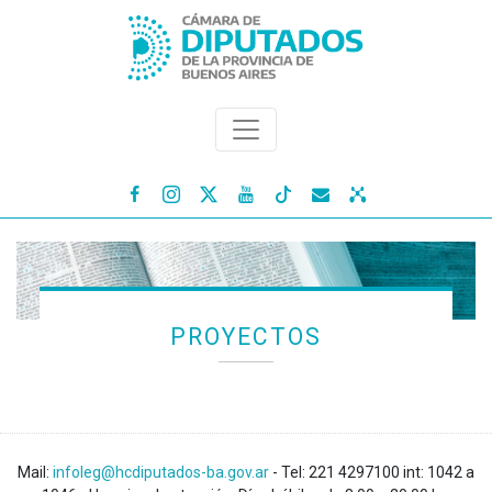




PROYECTOS
Mail:
infoleg@hcdiputados-ba.gov.ar
- Tel: 221 4297100 int: 1042 a