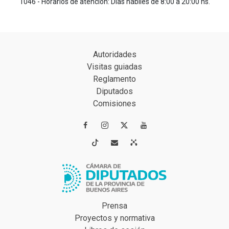
1046 - Horarios de atención: Días hábiles de 8:00 a 20:00 hs.
Autoridades
Visitas guiadas
Reglamento
Diputados
Comisiones




Prensa
Proyectos y normativa