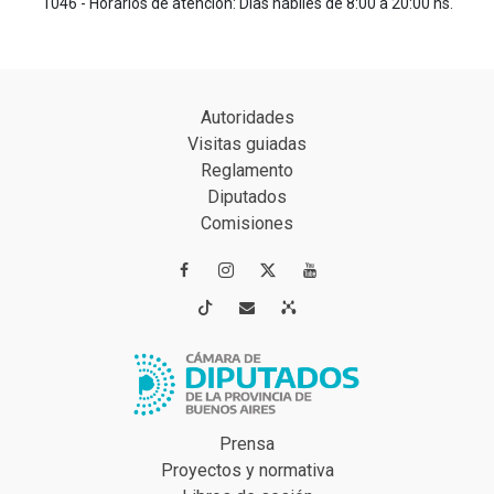
1046 - Horarios de atención: Días hábiles de 8:00 a 20:00 hs.
Autoridades
Visitas guiadas
Reglamento
Diputados
Comisiones




Prensa
Proyectos y normativa