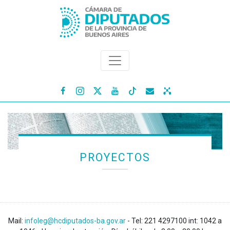




PROYECTOS
Mail:
infoleg@hcdiputados-ba.gov.ar
- Tel: 221 4297100 int: 1042 a