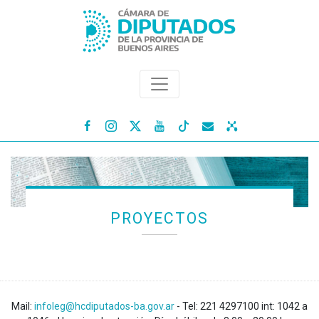




PROYECTOS
Mail:
infoleg@hcdiputados-ba.gov.ar
- Tel: 221 4297100 int: 1042 a