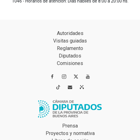
1046 - Horarios de atención: Días hábiles de 8:00 a 20:00 hs.
Autoridades
Visitas guiadas
Reglamento
Diputados
Comisiones




Prensa
Proyectos y normativa