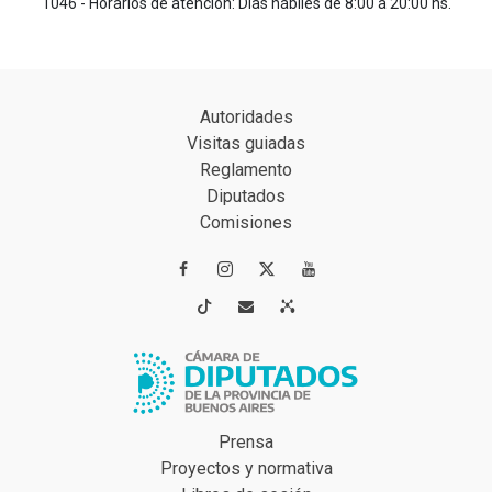
1046 - Horarios de atención: Días hábiles de 8:00 a 20:00 hs.
Autoridades
Visitas guiadas
Reglamento
Diputados
Comisiones




Prensa
Proyectos y normativa