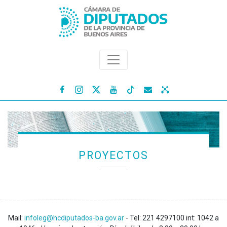




PROYECTOS
Mail:
infoleg@hcdiputados-ba.gov.ar
- Tel: 221 4297100 int: 1042 a