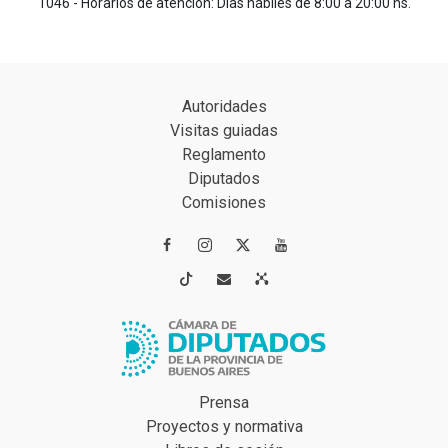
1046 - Horarios de atención: Días hábiles de 8:00 a 20:00 hs.
Autoridades
Visitas guiadas
Reglamento
Diputados
Comisiones




Prensa
Proyectos y normativa