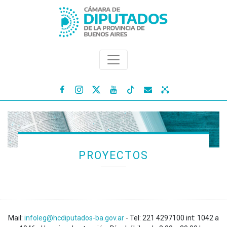




PROYECTOS
Mail:
infoleg@hcdiputados-ba.gov.ar
- Tel: 221 4297100 int: 1042 a