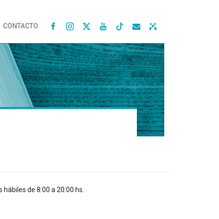
CONTACTO




s hábiles de 8:00 a 20:00 hs.