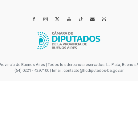




incia de Buenos Aires | Todos los derechos reservados. La Plata, Buenos Aires
(54) 0221 - 4297100 | Email: contacto@hcdiputados-ba.gov.ar