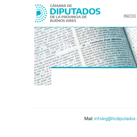
INICIO
Mail:
infoleg@hcdiputados-