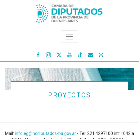




PROYECTOS
Mail:
infoleg@hcdiputados-ba.gov.ar
- Tel: 221 4297100 int: 1042 a