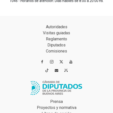
1046 - Horarios de atención: Días hábiles de 8:00 a 20:00 hs.
Autoridades
Visitas guiadas
Reglamento
Diputados
Comisiones




Prensa
Proyectos y normativa