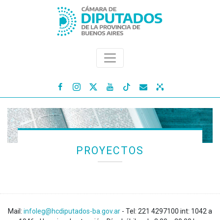




PROYECTOS
Mail:
infoleg@hcdiputados-ba.gov.ar
- Tel: 221 4297100 int: 1042 a