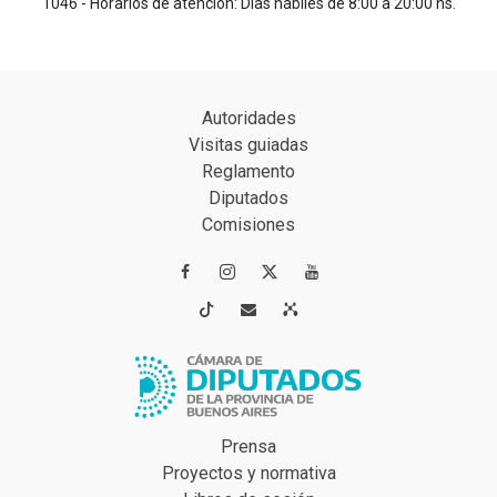
1046 - Horarios de atención: Días hábiles de 8:00 a 20:00 hs.
Autoridades
Visitas guiadas
Reglamento
Diputados
Comisiones




Prensa
Proyectos y normativa