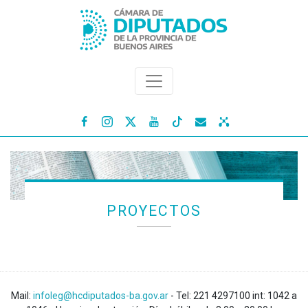




PROYECTOS
Mail:
infoleg@hcdiputados-ba.gov.ar
- Tel: 221 4297100 int: 1042 a