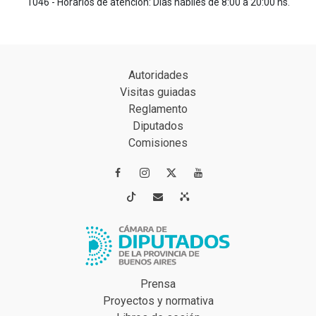
1046 - Horarios de atención: Días hábiles de 8:00 a 20:00 hs.
Autoridades
Visitas guiadas
Reglamento
Diputados
Comisiones




Prensa
Proyectos y normativa