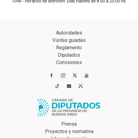
1046 - Horarios de atención: Días hábiles de 8:00 a 20:00 hs.
Autoridades
Visitas guiadas
Reglamento
Diputados
Comisiones




Prensa
Proyectos y normativa