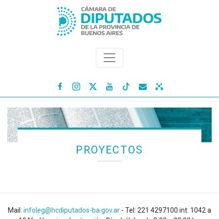




PROYECTOS
Mail:
infoleg@hcdiputados-ba.gov.ar
- Tel: 221 4297100 int: 1042 a