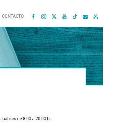
CONTACTO




s hábiles de 8:00 a 20:00 hs.