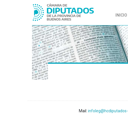
INICIO
Mail:
infoleg@hcdiputados-