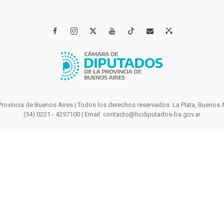




incia de Buenos Aires | Todos los derechos reservados. La Plata, Buenos Aires
(54) 0221 - 4297100 | Email: contacto@hcdiputados-ba.gov.ar