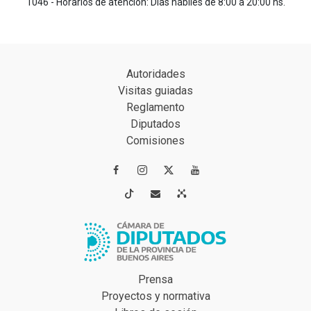
1046 - Horarios de atención: Días hábiles de 8:00 a 20:00 hs.
Autoridades
Visitas guiadas
Reglamento
Diputados
Comisiones




Prensa
Proyectos y normativa