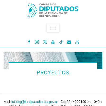




PROYECTOS
Mail:
infoleg@hcdiputados-ba.gov.ar
- Tel: 221 4297100 int: 1042 a