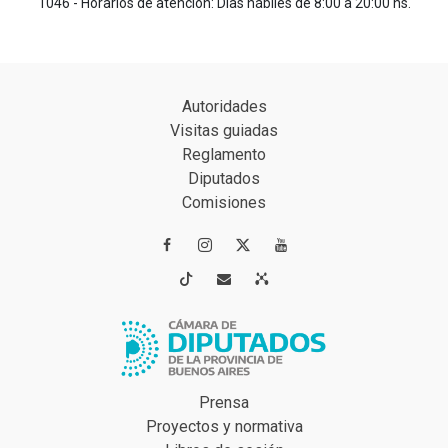
1046 - Horarios de atención: Días hábiles de 8:00 a 20:00 hs.
Autoridades
Visitas guiadas
Reglamento
Diputados
Comisiones




Prensa
Proyectos y normativa