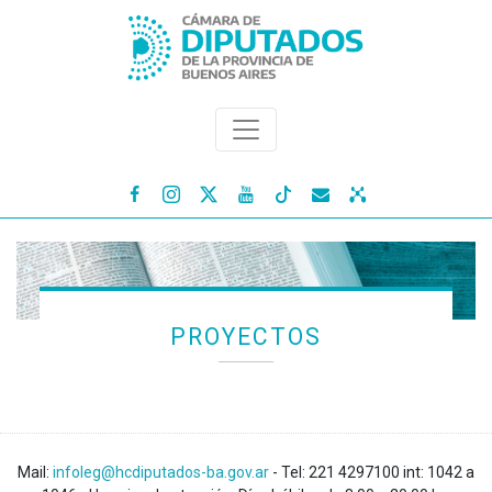




PROYECTOS
Mail:
infoleg@hcdiputados-ba.gov.ar
- Tel: 221 4297100 int: 1042 a