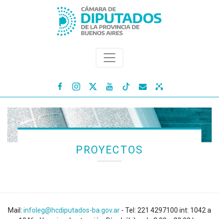




PROYECTOS
Mail:
infoleg@hcdiputados-ba.gov.ar
- Tel: 221 4297100 int: 1042 a