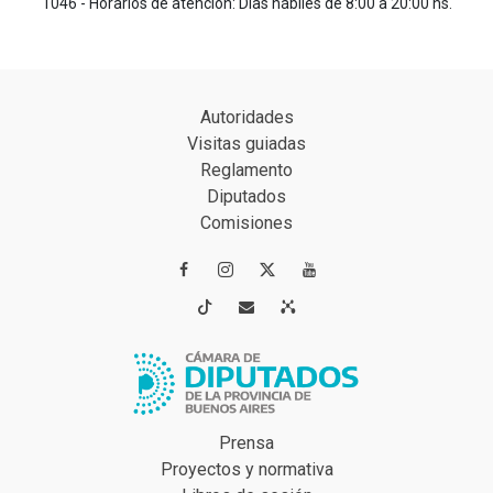
1046 - Horarios de atención: Días hábiles de 8:00 a 20:00 hs.
Autoridades
Visitas guiadas
Reglamento
Diputados
Comisiones




Prensa
Proyectos y normativa