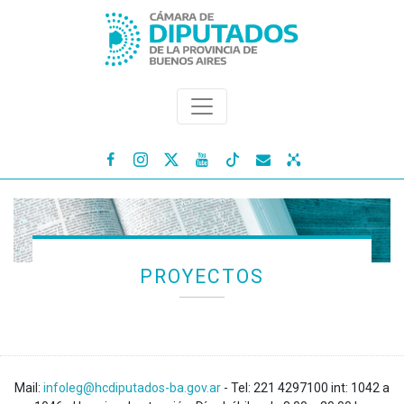




PROYECTOS
Mail:
infoleg@hcdiputados-ba.gov.ar
- Tel: 221 4297100 int: 1042 a