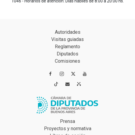
1046 - Horarios de atención: Días hábiles de 8:00 a 20:00 hs.
Autoridades
Visitas guiadas
Reglamento
Diputados
Comisiones




Prensa
Proyectos y normativa