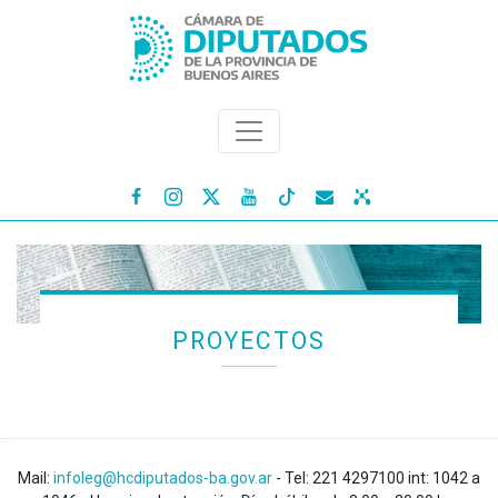




PROYECTOS
Mail:
infoleg@hcdiputados-ba.gov.ar
- Tel: 221 4297100 int: 1042 a