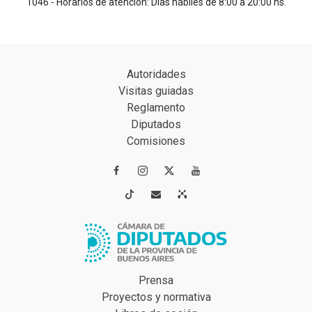
1046 - Horarios de atención: Días hábiles de 8:00 a 20:00 hs.
Autoridades
Visitas guiadas
Reglamento
Diputados
Comisiones




Prensa
Proyectos y normativa