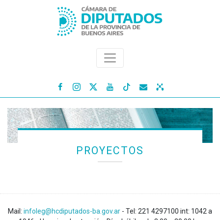




PROYECTOS
Mail:
infoleg@hcdiputados-ba.gov.ar
- Tel: 221 4297100 int: 1042 a