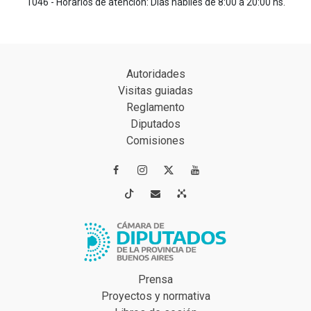
1046 - Horarios de atención: Días hábiles de 8:00 a 20:00 hs.
Autoridades
Visitas guiadas
Reglamento
Diputados
Comisiones




Prensa
Proyectos y normativa