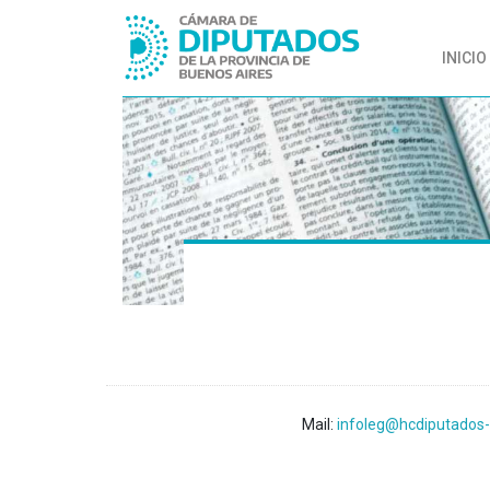
INICIO
Mail:
infoleg@hcdiputados-