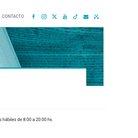
CONTACTO




s hábiles de 8:00 a 20:00 hs.