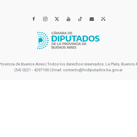




incia de Buenos Aires | Todos los derechos reservados. La Plata, Buenos Aires
(54) 0221 - 4297100 | Email: contacto@hcdiputados-ba.gov.ar