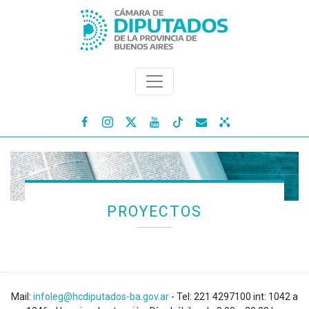




PROYECTOS
Mail:
infoleg@hcdiputados-ba.gov.ar
- Tel: 221 4297100 int: 1042 a