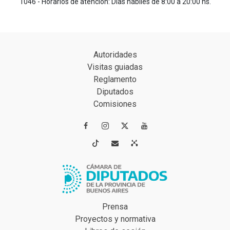
1046 - Horarios de atención: Días hábiles de 8:00 a 20:00 hs.
Autoridades
Visitas guiadas
Reglamento
Diputados
Comisiones




Prensa
Proyectos y normativa