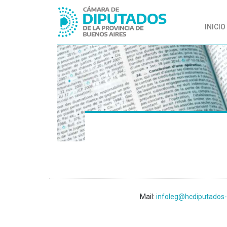
INICIO
Mail:
infoleg@hcdiputados-