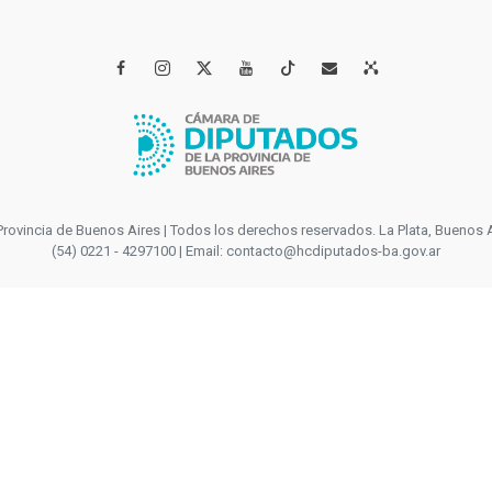




incia de Buenos Aires | Todos los derechos reservados. La Plata, Buenos Aires
(54) 0221 - 4297100 | Email: contacto@hcdiputados-ba.gov.ar