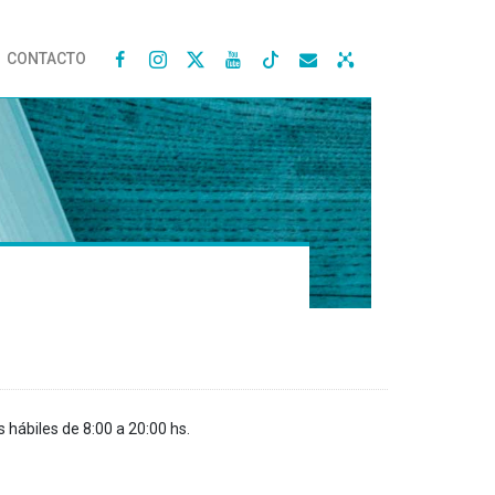
CONTACTO




s hábiles de 8:00 a 20:00 hs.