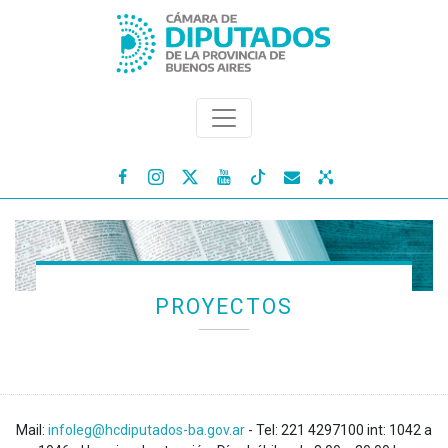




PROYECTOS
Mail:
infoleg@hcdiputados-ba.gov.ar
- Tel: 221 4297100 int: 1042 a