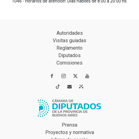
1046 - Horarios de atención: Días hábiles de 8:00 a 20:00 hs.
Autoridades
Visitas guiadas
Reglamento
Diputados
Comisiones




Prensa
Proyectos y normativa