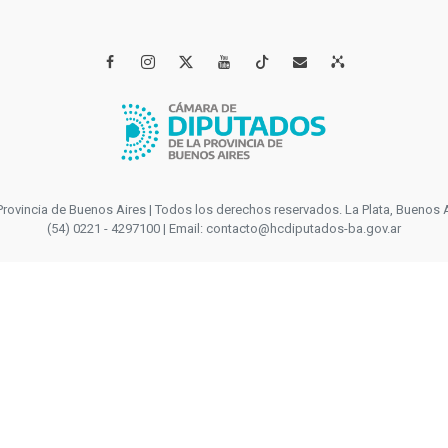




incia de Buenos Aires | Todos los derechos reservados. La Plata, Buenos Aires
(54) 0221 - 4297100 | Email: contacto@hcdiputados-ba.gov.ar