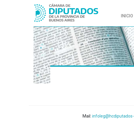
INICIO
Mail:
infoleg@hcdiputados-