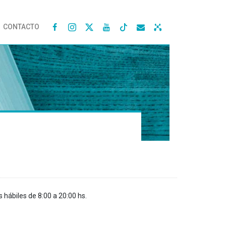
CONTACTO




s hábiles de 8:00 a 20:00 hs.