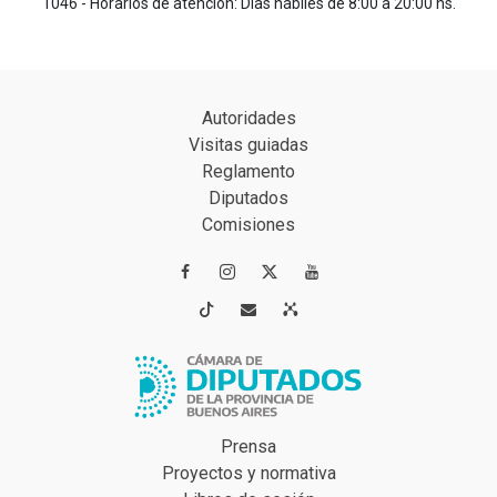
1046 - Horarios de atención: Días hábiles de 8:00 a 20:00 hs.
Autoridades
Visitas guiadas
Reglamento
Diputados
Comisiones




Prensa
Proyectos y normativa