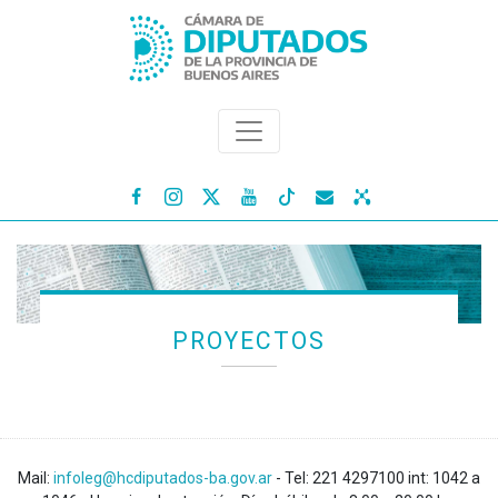




PROYECTOS
Mail:
infoleg@hcdiputados-ba.gov.ar
- Tel: 221 4297100 int: 1042 a