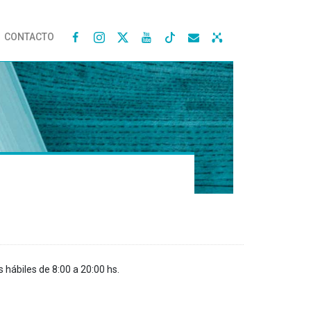
CONTACTO




s hábiles de 8:00 a 20:00 hs.