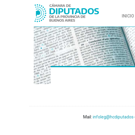
INICIO
Mail:
infoleg@hcdiputados-