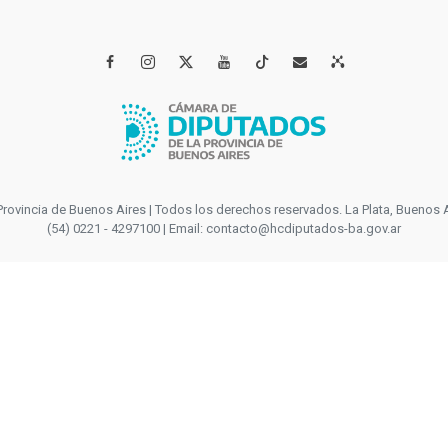




incia de Buenos Aires | Todos los derechos reservados. La Plata, Buenos Aires
(54) 0221 - 4297100 | Email: contacto@hcdiputados-ba.gov.ar