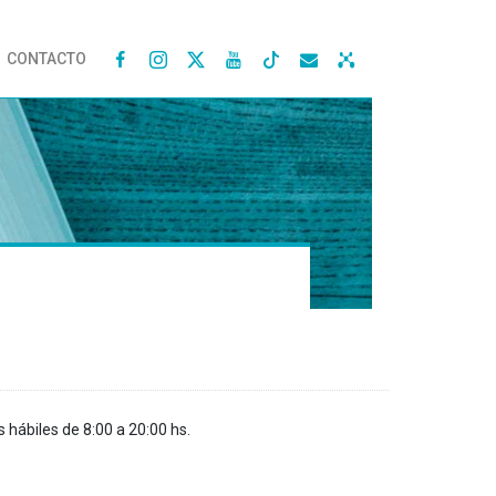
CONTACTO




s hábiles de 8:00 a 20:00 hs.