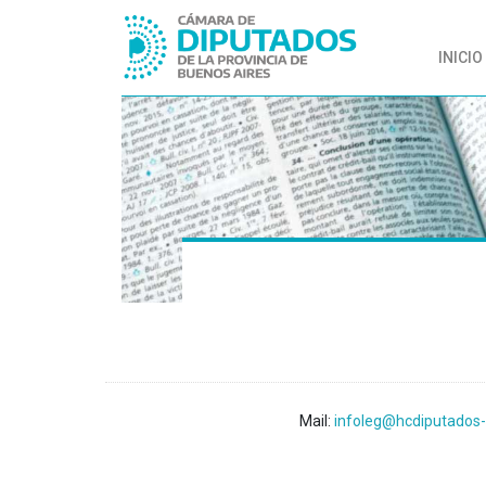
INICIO
Mail:
infoleg@hcdiputados-