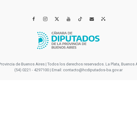




incia de Buenos Aires | Todos los derechos reservados. La Plata, Buenos Aires
(54) 0221 - 4297100 | Email: contacto@hcdiputados-ba.gov.ar