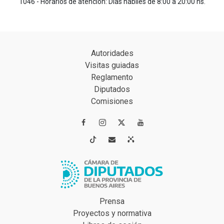
1046 - Horarios de atención: Días hábiles de 8:00 a 20:00 hs.
Autoridades
Visitas guiadas
Reglamento
Diputados
Comisiones




Prensa
Proyectos y normativa