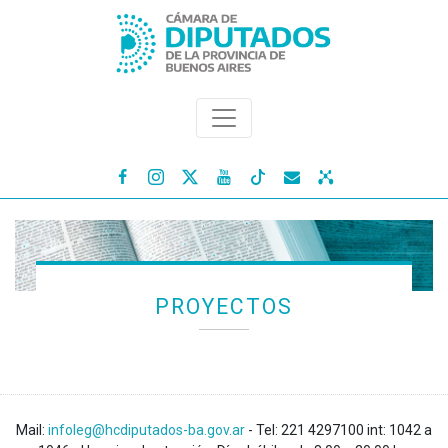




PROYECTOS
Mail:
infoleg@hcdiputados-ba.gov.ar
- Tel: 221 4297100 int: 1042 a