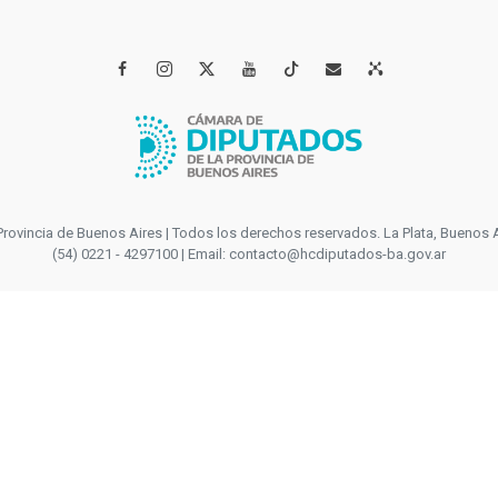




incia de Buenos Aires | Todos los derechos reservados. La Plata, Buenos Aires
(54) 0221 - 4297100 | Email: contacto@hcdiputados-ba.gov.ar