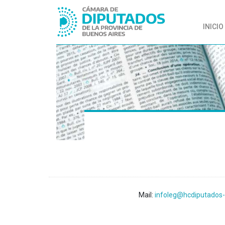
INICIO
Mail:
infoleg@hcdiputados-