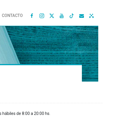
CONTACTO




s hábiles de 8:00 a 20:00 hs.