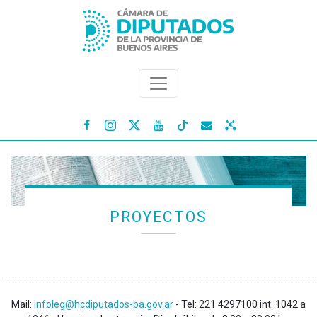




PROYECTOS
Mail:
infoleg@hcdiputados-ba.gov.ar
- Tel: 221 4297100 int: 1042 a