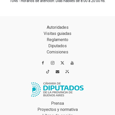
1046 - Horarios de atención: Días hábiles de 8:00 a 20:00 hs.
Autoridades
Visitas guiadas
Reglamento
Diputados
Comisiones




Prensa
Proyectos y normativa