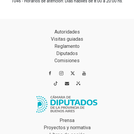
1046 - Horarios de atención: Días hábiles de 8:00 a 20:00 hs.
Autoridades
Visitas guiadas
Reglamento
Diputados
Comisiones




Prensa
Proyectos y normativa