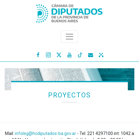




PROYECTOS
Mail:
infoleg@hcdiputados-ba.gov.ar
- Tel: 221 4297100 int: 1042 a