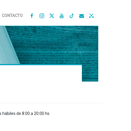
CONTACTO




s hábiles de 8:00 a 20:00 hs.