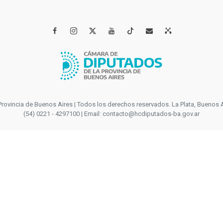




incia de Buenos Aires | Todos los derechos reservados. La Plata, Buenos Aires
(54) 0221 - 4297100 | Email: contacto@hcdiputados-ba.gov.ar