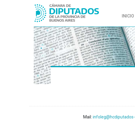
INICIO
Mail:
infoleg@hcdiputados-