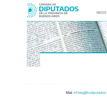
INICIO
Mail:
infoleg@hcdiputados-