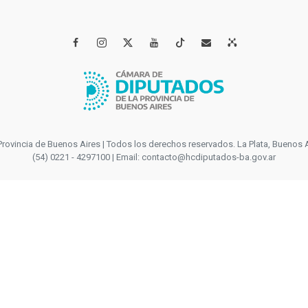




incia de Buenos Aires | Todos los derechos reservados. La Plata, Buenos Aires
(54) 0221 - 4297100 | Email: contacto@hcdiputados-ba.gov.ar