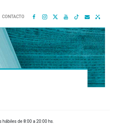
CONTACTO




s hábiles de 8:00 a 20:00 hs.