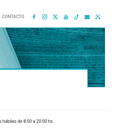
CONTACTO




s hábiles de 8:00 a 20:00 hs.