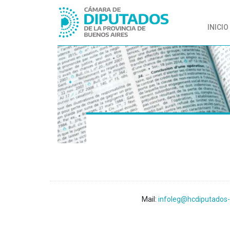
INICIO
Mail:
infoleg@hcdiputados-