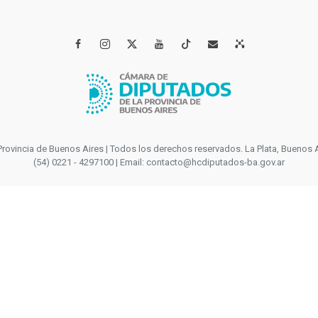




incia de Buenos Aires | Todos los derechos reservados. La Plata, Buenos Aires
(54) 0221 - 4297100 | Email: contacto@hcdiputados-ba.gov.ar