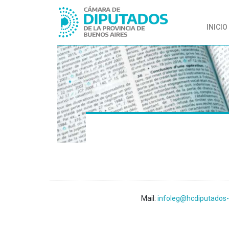
INICIO
Mail:
infoleg@hcdiputados-