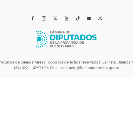




incia de Buenos Aires | Todos los derechos reservados. La Plata, Buenos Aires
(54) 0221 - 4297100 | Email: contacto@hcdiputados-ba.gov.ar