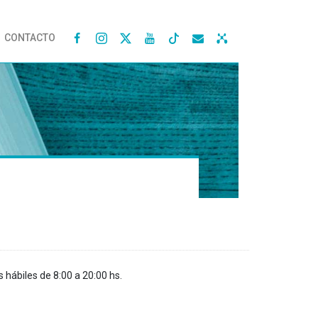
CONTACTO




s hábiles de 8:00 a 20:00 hs.