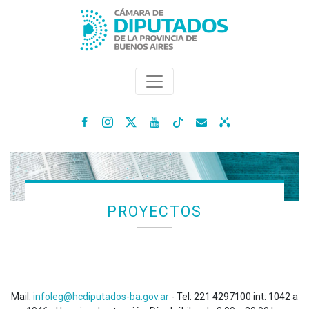




PROYECTOS
Mail:
infoleg@hcdiputados-ba.gov.ar
- Tel: 221 4297100 int: 1042 a