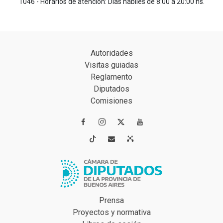
1046 - Horarios de atención: Días hábiles de 8:00 a 20:00 hs.
Autoridades
Visitas guiadas
Reglamento
Diputados
Comisiones




Prensa
Proyectos y normativa