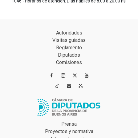
1046 - Horarios de atención: Días hábiles de 8:00 a 20:00 hs.
Autoridades
Visitas guiadas
Reglamento
Diputados
Comisiones




Prensa
Proyectos y normativa