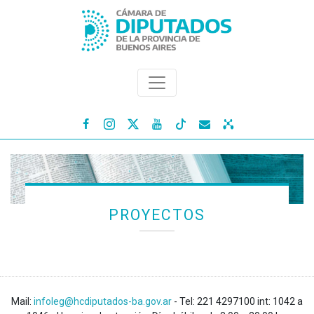




PROYECTOS
Mail:
infoleg@hcdiputados-ba.gov.ar
- Tel: 221 4297100 int: 1042 a