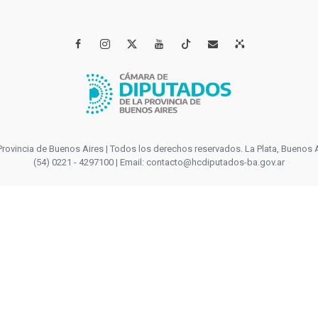




incia de Buenos Aires | Todos los derechos reservados. La Plata, Buenos Aires
(54) 0221 - 4297100 | Email: contacto@hcdiputados-ba.gov.ar