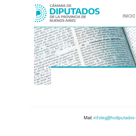
INICIO
Mail:
infoleg@hcdiputados-