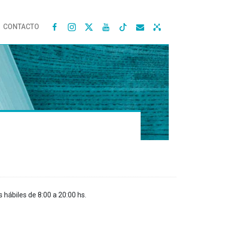
CONTACTO




s hábiles de 8:00 a 20:00 hs.