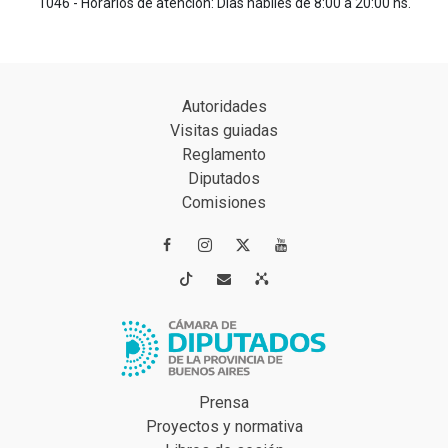
1046 - Horarios de atención: Días hábiles de 8:00 a 20:00 hs.
Autoridades
Visitas guiadas
Reglamento
Diputados
Comisiones




Prensa
Proyectos y normativa