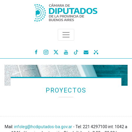




PROYECTOS
Mail:
infoleg@hcdiputados-ba.gov.ar
- Tel: 221 4297100 int: 1042 a