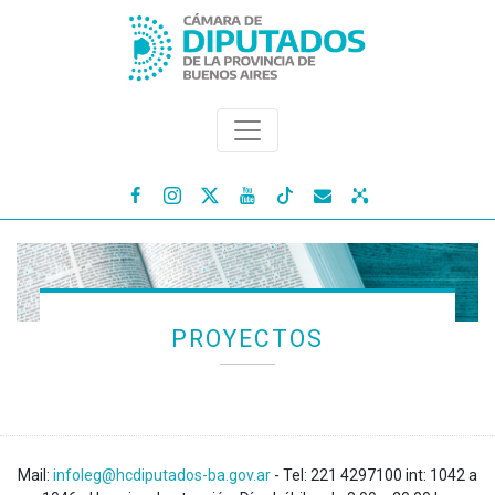




PROYECTOS
Mail:
infoleg@hcdiputados-ba.gov.ar
- Tel: 221 4297100 int: 1042 a