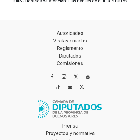
1046 - Horarios de atención: Días hábiles de 8:00 a 20:00 hs.
Autoridades
Visitas guiadas
Reglamento
Diputados
Comisiones




Prensa
Proyectos y normativa