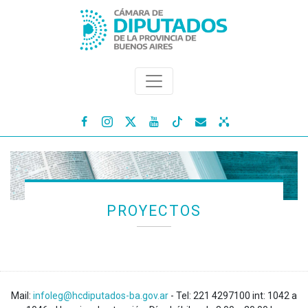




PROYECTOS
Mail:
infoleg@hcdiputados-ba.gov.ar
- Tel: 221 4297100 int: 1042 a