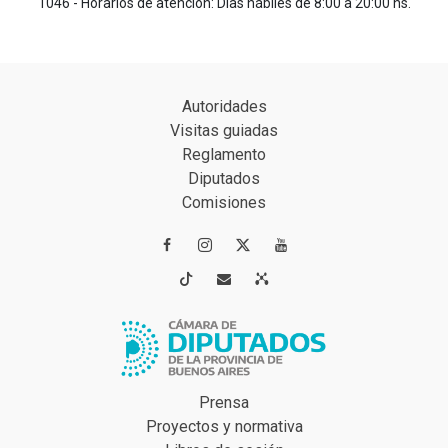
1046 - Horarios de atención: Días hábiles de 8:00 a 20:00 hs.
Autoridades
Visitas guiadas
Reglamento
Diputados
Comisiones




Prensa
Proyectos y normativa