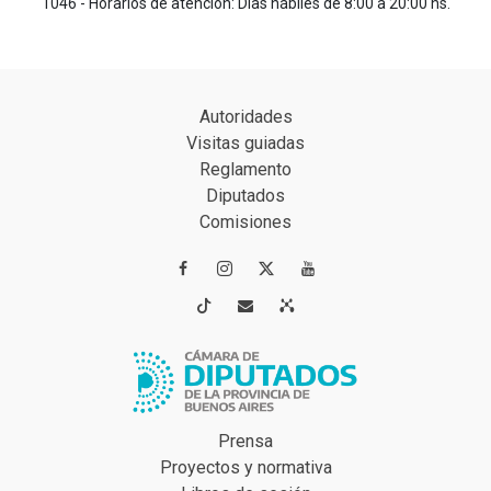
1046 - Horarios de atención: Días hábiles de 8:00 a 20:00 hs.
Autoridades
Visitas guiadas
Reglamento
Diputados
Comisiones




Prensa
Proyectos y normativa