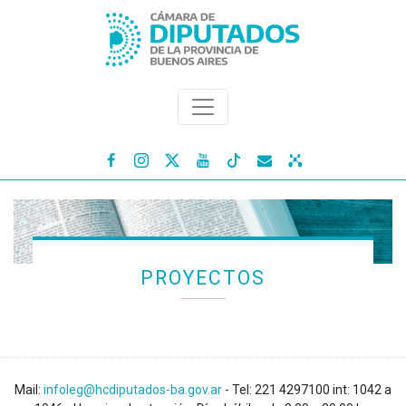




PROYECTOS
Mail:
infoleg@hcdiputados-ba.gov.ar
- Tel: 221 4297100 int: 1042 a