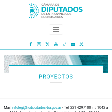




PROYECTOS
Mail:
infoleg@hcdiputados-ba.gov.ar
- Tel: 221 4297100 int: 1042 a