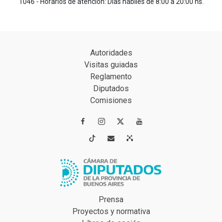
1046 - Horarios de atención: Días hábiles de 8:00 a 20:00 hs.
Autoridades
Visitas guiadas
Reglamento
Diputados
Comisiones




Prensa
Proyectos y normativa