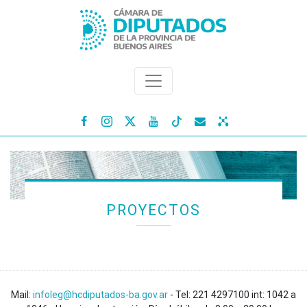




PROYECTOS
Mail:
infoleg@hcdiputados-ba.gov.ar
- Tel: 221 4297100 int: 1042 a