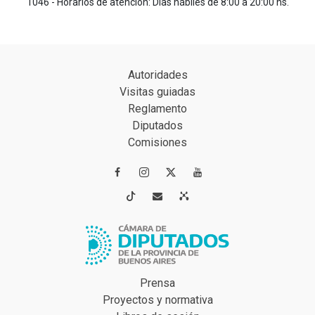
1046 - Horarios de atención: Días hábiles de 8:00 a 20:00 hs.
Autoridades
Visitas guiadas
Reglamento
Diputados
Comisiones




Prensa
Proyectos y normativa