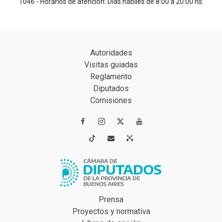
1046 - Horarios de atención: Días hábiles de 8:00 a 20:00 hs.
Autoridades
Visitas guiadas
Reglamento
Diputados
Comisiones




Prensa
Proyectos y normativa