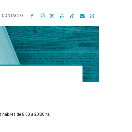
CONTACTO




s hábiles de 8:00 a 20:00 hs.