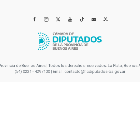




incia de Buenos Aires | Todos los derechos reservados. La Plata, Buenos Aires
(54) 0221 - 4297100 | Email: contacto@hcdiputados-ba.gov.ar