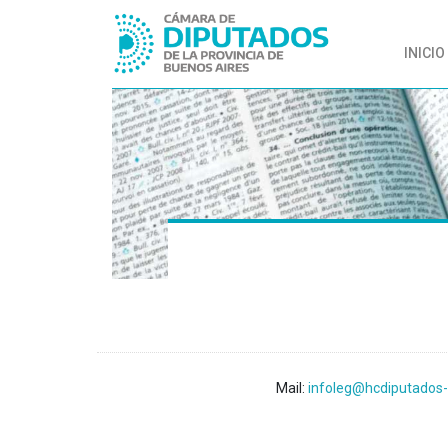
INICIO
Mail:
infoleg@hcdiputados-