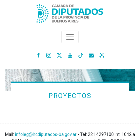




PROYECTOS
Mail:
infoleg@hcdiputados-ba.gov.ar
- Tel: 221 4297100 int: 1042 a