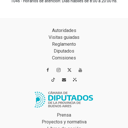
1046 - Horarios de atención: Días hábiles de 8:00 a 20:00 hs.
Autoridades
Visitas guiadas
Reglamento
Diputados
Comisiones




Prensa
Proyectos y normativa